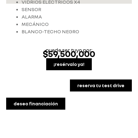
VIDRIOS ELÉCTRICOS X4
SENSOR
ALARMA
MECÁNICO
BLANCO-TECHO NEGRO
puede ser tuyo por:
$59,500,000
¡resérvalo ya!
reserva tu test drive
deseo financiación