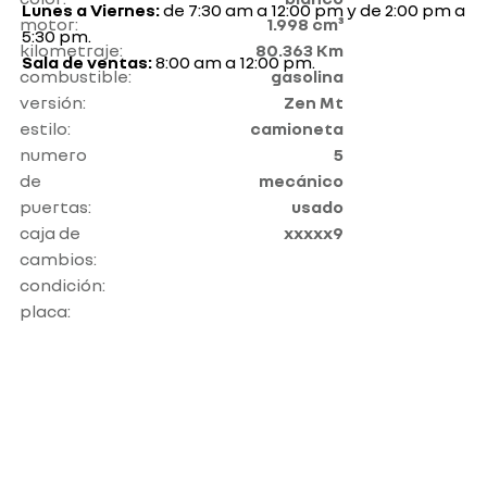
Lunes a Viernes:
de 7:30 am a 12:00 pm y de 2:00 pm a
motor:
1.998 cm³
5:30 pm.
kilometraje:
80.363 Km
Sala de ventas:
8:00 am a 12:00 pm.
combustible:
gasolina
versión:
Zen Mt
estilo:
camioneta
numero
5
de
mecánico
puertas:
usado
caja de
xxxxx9
cambios:
condición:
placa: