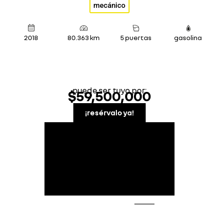
mecánico
2018
80.363 km
5 puertas
gasolina
puede ser tuyo por:
$59,500,000
¡resérvalo ya!