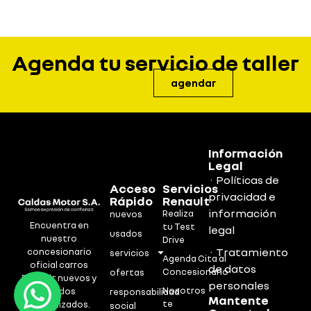
Agenda tu servicio de taller
agendar
Información
Legal
· Políticas de
Acceso
Servicios
privacidad e
Rápido
Renault
información
Realiza
nuevos
Encuentra en
tu Test
legal
usados
nuestro
Drive
· Tratamiento
concesionario
servicios
Agenda Cita al
oficial carros
de datos
Concesionario
ofertas
Renault nuevos y
personales
Nosotros
usados
responsabilidad
Mantente
te
garantizados.
social