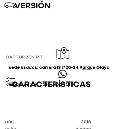
VERSIÓN
CAPTUR ZEN MT
sede usados: carrera 13 #20-24 Parque Olaya
CARACTERÍSTICAS
Whatsapp:
+57 314 645 24 51
año:
2018
color:
blanco