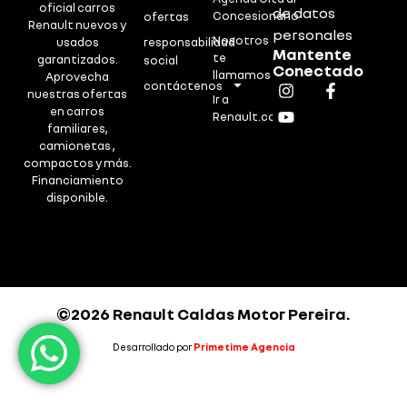
oficial carros
de datos
Concesionario
ofertas
Renault nuevos y
personales
Nosotros
usados
responsabilidad
Mantente
te
garantizados.
social
Conectado
llamamos
Aprovecha
contáctenos
nuestras ofertas
Ir a
en carros
Renault.co
familiares,
camionetas ,
compactos y más.
Financiamiento
disponible.
©2026 Renault Caldas Motor Pereira.
Desarrollado por
Primetime Agencia