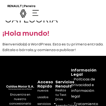
CATEGORÍA:
SIN
RENAULT | Pereira
CATEGORÍA
¡Hola mundo!
Bienvenido(a) a WordPress. Esta es tu primera entrada.
Edítala o bórrala ¡y comienza a publicar!
Información
Legal
· Políticas de
Acceso
Servicios
privacidad e
Rápido
Renault
información
Realiza
nuevos
Encuentra en
tu Test
legal
usados
nuestro
Drive
· Tratamiento
concesionario
servicios
Agenda Cita al