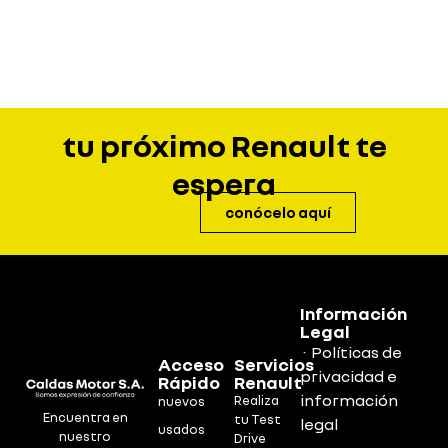
tu próximo Renault te
espera
conócelo aquí
Información
Legal
· Políticas de
Acceso
Servicios
privacidad e
Rápido
Renault
información
Realiza
nuevos
Encuentra en
tu Test
legal
usados
nuestro
Drive