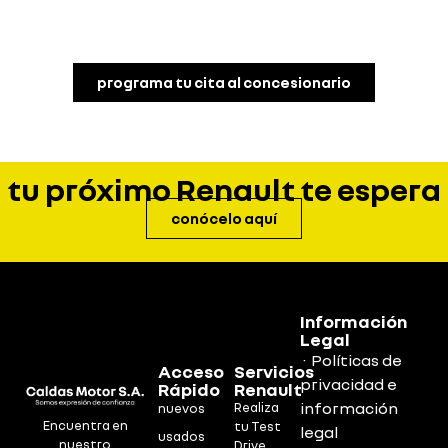
programa tu cita al concesionario
tu próximo Renault te espera
conócelo aquí
Información
Legal
· Políticas de
Acceso
Servicios
privacidad e
Rápido
Renault
información
Realiza
nuevos
Encuentra en
tu Test
legal
usados
nuestro
Drive