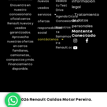
información
Realiza
nuevos
Encuentra en
tu Test
legal
usados
nuestro
Drive
· Tratamiento
concesionario
servicios
Agenda Cita al
oficial carros
de datos
Concesionario
ofertas
Renault nuevos y
personales
Nosotros
usados
responsabilidad
Mantente
te
garantizados.
social
Conectado
llamamos
Aprovecha
contáctenos
nuestras ofertas
Ir a
en carros
Renault.co
familiares,
camionetas ,
compactos y más.
Financiamiento
disponible.
©2026 Renault Caldas Motor Pereira.