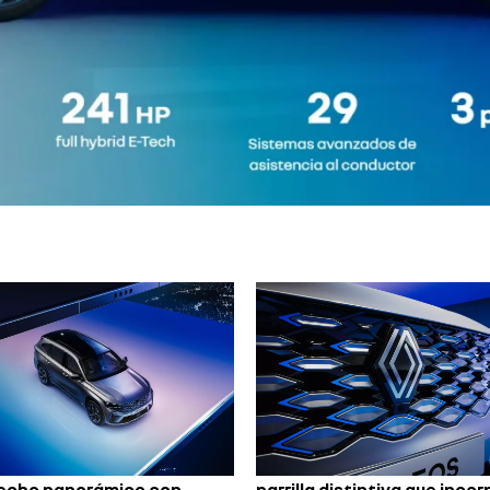
techo panorámico con
parrilla distintiva que incor