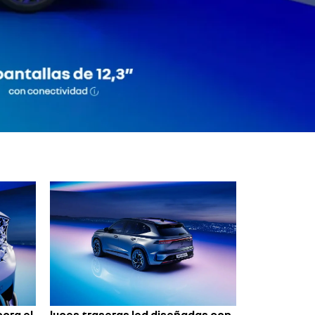
pora el
luces traseras led diseñadas con