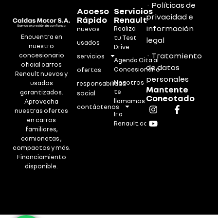
· Políticas de
Acceso
Servicios
privacidad e
Rápido
Renault
información
Realiza
nuevos
Encuentra en
tu Test
legal
usados
nuestro
Drive
· Tratamiento
concesionario
servicios
Agenda Cita al
oficial carros
de datos
Concesionario
ofertas
Renault nuevos y
personales
Nosotros
usados
responsabilidad
Mantente
te
garantizados.
social
Conectado
llamamos
Aprovecha
contáctenos
nuestras ofertas
Ir a
en carros
Renault.co
familiares,
camionetas ,
compactos y más.
Financiamiento
disponible.