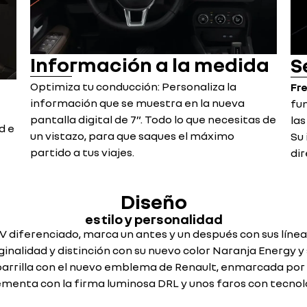
Información a la medida
S
Optimiza tu conducción: Personaliza la
Fr
información que se muestra en la nueva
fun
pantalla digital de 7”. Todo lo que necesitas de
las
d e
un vistazo, para que saques el máximo
Su 
partido a tus viajes.
dir
Diseño
estilo y personalidad
UV diferenciado, marca un antes y un después con sus línea
inalidad y distinción con su nuevo color Naranja Energy y s
rrilla con el nuevo emblema de Renault, enmarcada por 
menta con la firma luminosa DRL y unos faros con tecnolo