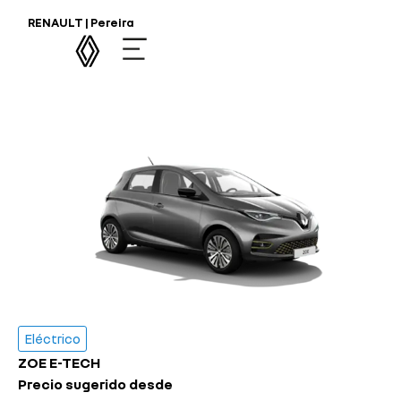
E-TECH
RENAULT | Pereira
Eléctrico
ZOE E-TECH
Precio sugerido desde