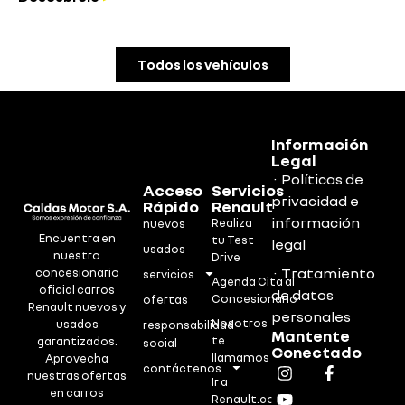
Todos los vehículos
Información
Legal
· Políticas de
Acceso
Servicios
privacidad e
Rápido
Renault
información
Realiza
nuevos
Encuentra en
tu Test
legal
usados
nuestro
Drive
· Tratamiento
concesionario
servicios
Agenda Cita al
oficial carros
de datos
Concesionario
ofertas
Renault nuevos y
personales
Nosotros
usados
responsabilidad
Mantente
te
garantizados.
social
Conectado
llamamos
Aprovecha
contáctenos
nuestras ofertas
Ir a
en carros
Renault.co