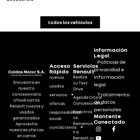
todos los vehículos
Información
Legal
· Políticas de
Acceso
Servicios
privacidad e
Rápido
Renault
información
Realiza
nuevos
Encuentra en
tu Test
legal
usados
nuestro
Drive
· Tratamiento
concesionario
servicios
Agenda Cita al
oficial carros
de datos
Concesionario
ofertas
Renault nuevos y
personales
Nosotros
usados
responsabilidad
Mantente
te
garantizados.
social
Conectado
llamamos
Aprovecha
contáctenos
nuestras ofertas
Ir a
en carros
Renault.co